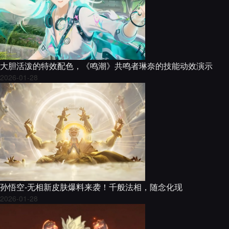
大胆活泼的特效配色，《鸣潮》共鸣者琳奈的技能动效演示
2026-01-28
孙悟空-无相新皮肤爆料来袭！千般法相，随念化现
2026-01-28