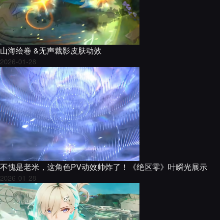
山海绘卷 &无声裁影皮肤动效
2026-01-28
不愧是老米，这角色PV动效帅炸了！《绝区零》叶瞬光展示
2026-01-28