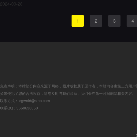
2024-09-28
1
2
3
下
4
免责声明：本站部分内容来源于网络，图片版权属于原作者，本站内容由第三方用户
如果侵犯了您的合法权益，请您及时与我们联系，我们会在第一时间删除相关内容。
联系方式： cgwold@sina.com
联系QQ：3660630050