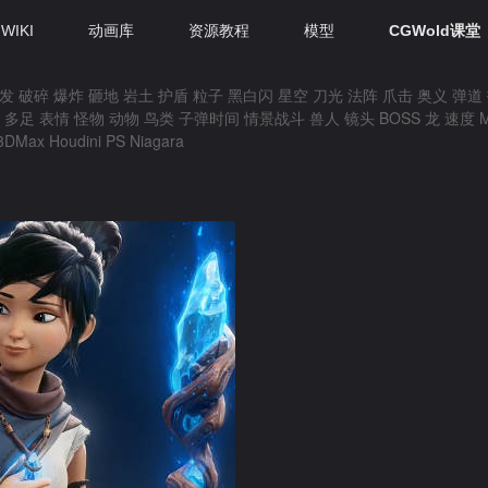
WIKI
动画库
资源教程
模型
CGWold课堂
发
破碎
爆炸
砸地
岩土
护盾
粒子
黑白闪
星空
刀光
法阵
爪击
奥义
弹道
多足
表情
怪物
动物
鸟类
子弹时间
情景战斗
兽人
镜头
BOSS
龙
速度
3DMax
Houdini
PS
Niagara