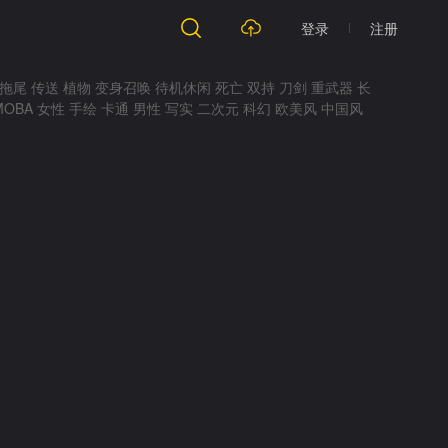
登录
注册
拖尾
传送
植物
变身召唤
待机休闲
死亡
双持
刀剑
重武器
长
MOBA
女性
手绘
卡通
男性
写实
二次元
科幻
欧美风
中国风