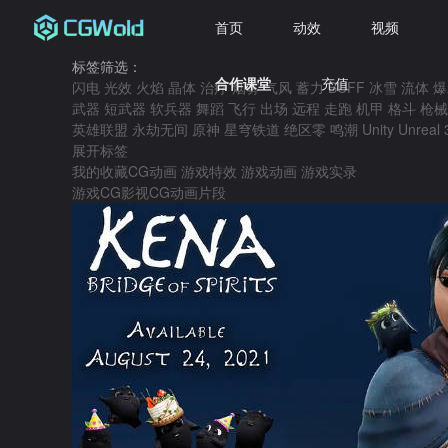
首页
动效
视频
标签筛选：
合作课堂
充值
闪电
光效
火焰
晶体
治疗
烟雾
气风
蓄力
BUFF
冰雪
流体
爆
武器
短武器
软兵器
舞蹈
飞行
出场
远程
走跑
机甲
格斗
枪械
英雄联盟
永劫无间
原神
星穹铁道
绝区零
鸣潮
Unity
Unreal
展开标签
我的收藏
CG动画
游戏特效
游戏动画
游戏实录
游戏CG
影视CG
动画片段