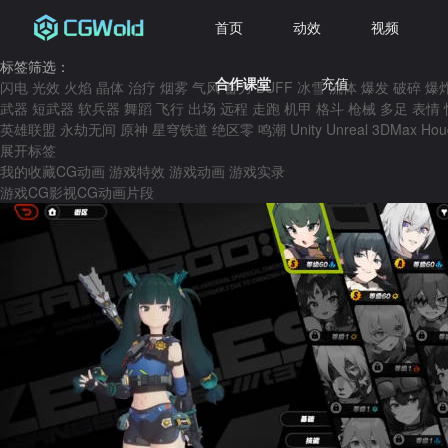
首页
动效
视频
标签筛选：
合作课堂
充值
闪电
光效
火焰
晶体
治疗
烟雾
气风
蓄力
BUFF
冰雪
流体
爆发
破碎
爆
武器
短武器
软兵器
舞蹈
飞行
出场
远程
走跑
机甲
格斗
枪械
多足
表情
英雄联盟
永劫无间
原神
星穹铁道
绝区零
鸣潮
Unity
Unreal
3DMax
Hou
展开标签
我的收藏
CG动画
游戏特效
游戏动画
游戏实录
游戏CG
影视CG
动画片段