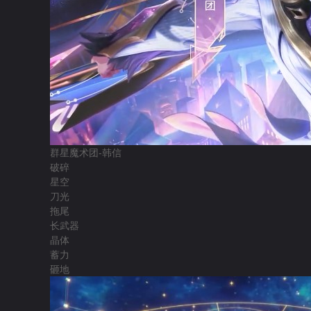
群星魔术团-韩信
破碎
星空
刀光
拖尾
长武器
晶体
蓄力
砸地