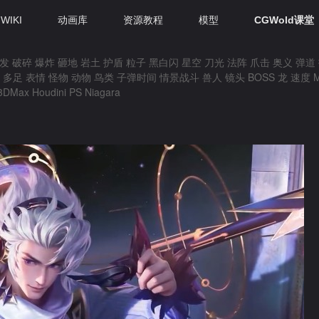
WIKI
动画库
资源教程
模型
CGWold课堂
发
破碎
爆炸
砸地
岩土
护盾
粒子
黑白闪
星空
刀光
法阵
爪击
奥义
弹道
多足
表情
怪物
动物
鸟类
子弹时间
情景战斗
兽人
镜头
BOSS
龙
速度
3DMax
Houdini
PS
Niagara