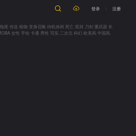
登录
注册
拖尾
传送
植物
变身召唤
待机休闲
死亡
双持
刀剑
重武器
长
MOBA
女性
手绘
卡通
男性
写实
二次元
科幻
欧美风
中国风