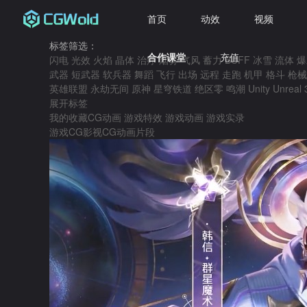
首页
动效
视频
标签筛选：
合作课堂
充值
闪电
光效
火焰
晶体
治疗
烟雾
气风
蓄力
BUFF
冰雪
流体
爆
武器
短武器
软兵器
舞蹈
飞行
出场
远程
走跑
机甲
格斗
枪械
英雄联盟
永劫无间
原神
星穹铁道
绝区零
鸣潮
Unity
Unreal
展开标签
我的收藏
CG动画
游戏特效
游戏动画
游戏实录
游戏CG
影视CG
动画片段