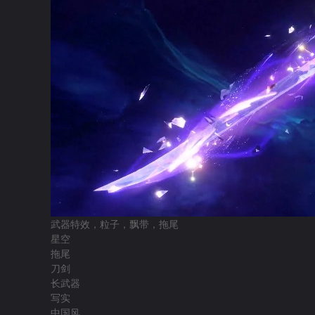
武器特效，粒子，飘带，拖尾
星空
拖尾
刀剑
长武器
写实
中国风