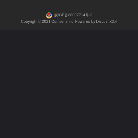
皖ICP备20007714号-2
Copyright © 2021
Comsenz Inc.
Powered by
Discuz!
X3.4