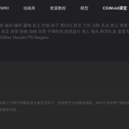
WIKI
动画库
资源教程
模型
CGWold课堂
发
破碎
爆炸
砸地
岩土
护盾
粒子
黑白闪
星空
刀光
法阵
爪击
奥义
弹道
多足
表情
怪物
动物
鸟类
子弹时间
情景战斗
兽人
镜头
BOSS
龙
速度
3DMax
Houdini
PS
Niagara
由第三方用户转载仅供大家交流学习，切勿用于任何商业用途；本站不承担用户因使
除相关内容。