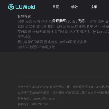
首页
动效
视频
标签筛选：
合作课堂
充值
闪电
光效
火焰
晶体
治疗
烟雾
气风
蓄力
BUFF
冰雪
流体
爆
武器
短武器
软兵器
舞蹈
飞行
出场
远程
走跑
机甲
格斗
枪械
英雄联盟
永劫无间
原神
星穹铁道
绝区零
鸣潮
Unity
Unreal
展开标签
我的收藏
CG动画
游戏特效
游戏动画
游戏实录
游戏CG
影视CG
动画片段
免责声明：本站部分内容来源于网络，图片版权属于原作者，本站内容
如果侵犯了您的合法权益，请您及时与我们联系，我们会在第一时间删
联系方式： cgwold@sina.com
联系QQ：3660630050