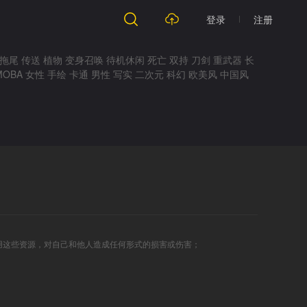
登录
注册
拖尾
传送
植物
变身召唤
待机休闲
死亡
双持
刀剑
重武器
长
MOBA
女性
手绘
卡通
男性
写实
二次元
科幻
欧美风
中国风
用这些资源，对自己和他人造成任何形式的损害或伤害；