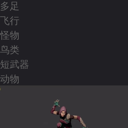
多足
飞行
怪物
鸟类
短武器
动物