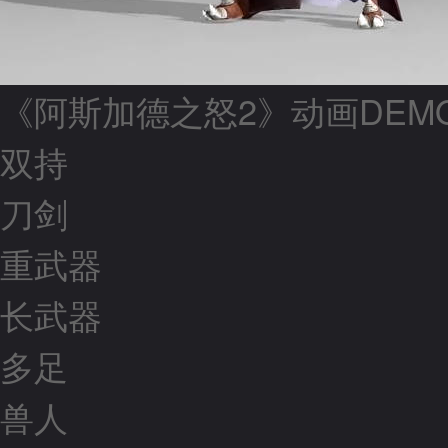
《阿斯加德之怒2》动画DEM
双持
刀剑
重武器
长武器
多足
兽人