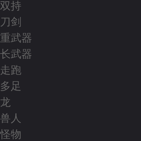
双持
刀剑
重武器
长武器
走跑
多足
龙
兽人
怪物