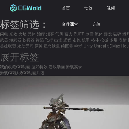
首页
动效
视频
标签筛选：
合作课堂
充值
闪电
光效
火焰
晶体
治疗
烟雾
气风
蓄力
BUFF
冰雪
流体
爆发
破碎
爆
武器
短武器
软兵器
舞蹈
飞行
出场
远程
走跑
机甲
格斗
枪械
多足
表情
英雄联盟
永劫无间
原神
星穹铁道
绝区零
鸣潮
Unity
Unreal
3DMax
Hou
展开标签
我的收藏
CG动画
游戏特效
游戏动画
游戏实录
游戏CG
影视CG
动画片段