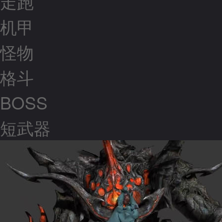
走跑
机甲
怪物
格斗
BOSS
短武器