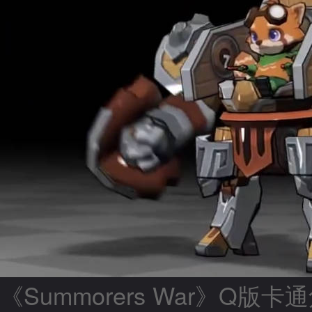
《Summorers War》Q