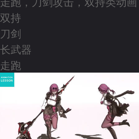
走跑，刀剑攻击，双持类动画
双持
刀剑
长武器
走跑