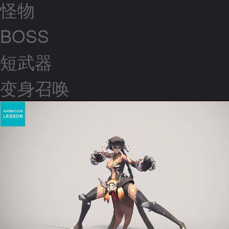
怪物
BOSS
短武器
变身召唤