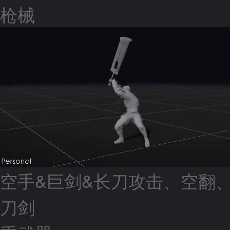
枪械
空手&巨剑&长刀攻击、空翻
刀剑