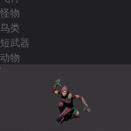
怪物
鸟类
短武器
动物