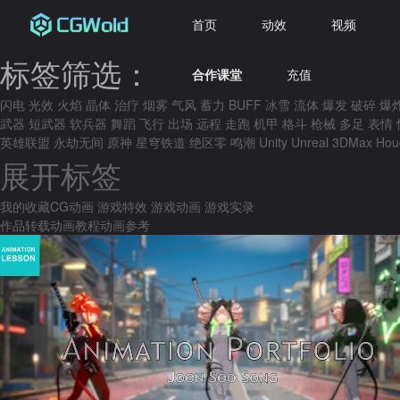
首页
动效
视频
标签筛选：
合作课堂
充值
闪电
光效
火焰
晶体
治疗
烟雾
气风
蓄力
BUFF
冰雪
流体
爆发
破碎
爆
武器
短武器
软兵器
舞蹈
飞行
出场
远程
走跑
机甲
格斗
枪械
多足
表情
英雄联盟
永劫无间
原神
星穹铁道
绝区零
鸣潮
Unity
Unreal
3DMax
Hou
展开标签
我的收藏
CG动画
游戏特效
游戏动画
游戏实录
作品转载
动画教程
动画参考